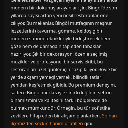
Gelenekselden vazgeçemeyen ama aynı zamanda
modern bir dokunuş arayanlar için, Bingöl'de son
yıllarda sayısı artan yeni nesil restoranlar öne
çıkıyor. Bu mekanlar, Bingöl mutfağının meşhur
lezzetlerini (kavurma, gömme, keldoş gibi)
modern sunum teknikleriyle birleştirerek hem
göze hem de damağa hitap eden tabaklar
hazırlıyor. Şık bir dekorasyon, özenle seçilmiş
müzikler ve profesyonel bir servis ekibi, bu
restoranları özel günler için cazip kılıyor. Böyle bir
yerde akşam yemeği yemek, bilindik tatları
yeniden keşfetmek gibidir. Bu premium deneyim,
sadece Bingöl merkeziyle sınırlı değildir; şehrin
dinamizmini ve kalitesini farklı bölgelerde de
bulmak mümkündür. Örneğin, bu tür sofistike
zevklere hitap eden bir akşam planlarken,
Solhan
ilçemizden seçkin hanım profilleri
gibi