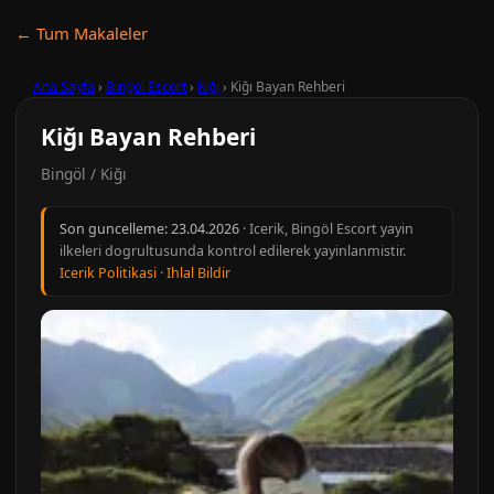
← Tum Makaleler
Ana Sayfa
›
Bingöl Escort
›
Kiğı
›
Kiğı Bayan Rehberi
Kiğı Bayan Rehberi
Bingöl / Kiğı
Son guncelleme:
23.04.2026
· Icerik, Bingöl Escort yayin
ilkeleri dogrultusunda kontrol edilerek yayinlanmistir.
Icerik Politikasi
·
Ihlal Bildir