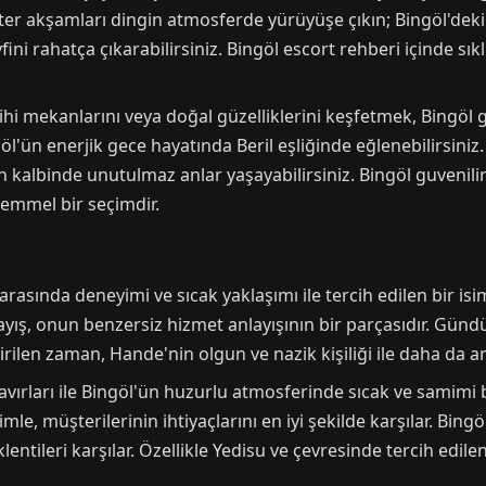
ter akşamları dingin atmosferde yürüyüşe çıkın; Bingöl'deki 
fini rahatça çıkarabilirsiniz. Bingöl escort rehberi içinde sı
arihi mekanlarını veya doğal güzelliklerini keşfetmek, Bingö
göl'ün enerjik gece hayatında Beril eşliğinde eğlenebilirsiniz
kalbinde unutulmaz anlar yaşayabilirsiniz. Bingöl guvenilir e
ükemmel bir seçimdir.
asında deneyimi ve sıcak yaklaşımı ile tercih edilen bir isimd
ış, onun benzersiz hizmet anlayışının bir parçasıdır. Gündü
irilen zaman, Hande'nin olgun ve nazik kişiliği ile daha da a
avırları ile Bingöl'ün huzurlu atmosferinde sıcak ve samimi 
mle, müşterilerinin ihtiyaçlarını en iyi şekilde karşılar. Bin
lentileri karşılar. Özellikle Yedisu ve çevresinde tercih edil