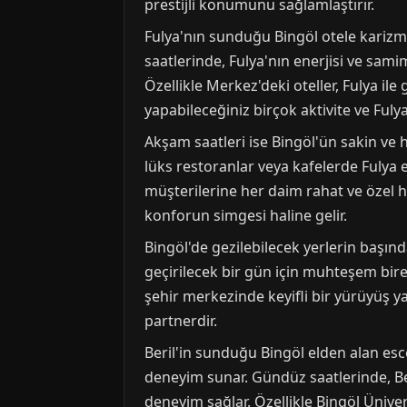
prestijli konumunu sağlamlaştırır.
Fulya'nın sunduğu Bingöl otele karizm
saatlerinde, Fulya'nın enerjisi ve samim
Özellikle Merkez'deki oteller, Fulya il
yapabileceğiniz birçok aktivite ve Fuly
Akşam saatleri ise Bingöl'ün sakin ve h
lüks restoranlar veya kafelerde Fulya e
müşterilerine her daim rahat ve özel hi
konforun simgesi haline gelir.
Bingöl'de gezilebilecek yerlerin başın
geçirilecek bir gün için muhteşem bire
şehir merkezinde keyifli bir yürüyüş yap
partnerdir.
Beril'in sunduğu Bingöl elden alan es
deneyim sunar. Gündüz saatlerinde, Beri
deneyim sağlar. Özellikle Bingöl Üniver