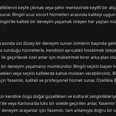
üzelliklerini keşfe çıkmak veya şehir merkezinde keyifli b
sunar. Bingöl ucuz escort hizmetleri arasında kaliteyi uygun
Bingöl'de kaliteli bir deneyim yaşamak isteyen her yaştan müşt
arasında üst düzey bir deneyim sunan isimlerin başında gelir.
sunduğu hizmetlerle, kendisini ayrıcalıklı hissetmek isteyen 
n ile geçirilecek özel anlar için mükemmel birer arka plan olu
ey bir deneyim yaşamanız mümkündür. Bingöl seçkin bayan h
kleri veya seçkin kafelerde kahve molaları verebilirsiniz. B
in Yasemin, kaliteli ve profesyonel hizmet sunar. Özellikle B
n kendine özgü doğal güzellikleri ve kültürel zenginlikleriyl
e veya Karlıova'da lüks bir otelde geçirilen anlar, Yasemin'in
ir deneyim arayanlar için Yasemin, tam anlamıyla doğru bir 