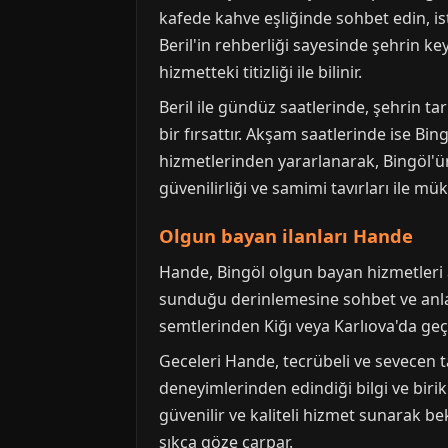
kafede kahve eşliğinde sohbet edin, is
Beril'in rehberliği sayesinde şehrin key
hizmetteki titizliği ile bilinir.
Beril ile gündüz saatlerinde, şehrin t
bir fırsattır. Akşam saatlerinde ise Bin
hizmetlerinden yararlanarak, Bingöl'ün 
güvenilirliği ve samimi tavırları ile m
Olgun bayan ilanları Hande
Hande, Bingöl olgun bayan hizmetleri ar
sunduğu derinlemesine sohbet ve anlay
semtlerinden Kiğı veya Karlıova'da geç
Geceleri Hande, tecrübeli ve sevecen t
deneyimlerinden edindiği bilgi ve biriki
güvenilir ve kaliteli hizmet sunarak bek
sıkça göze çarpar.