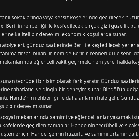
 canlı sokaklarında veya sessiz köşelerinde geçirilecek huzu
de, Beril'in rehberliği ile keşfedilecek birçok gizli güzellik b
erine kaliteli bir deneyimi ekonomik koşullarda sunar.
ı atölyeleri, gündüz saatlerinde Beril ile keşfedilecek yerler 
ıma fırsatı bulabilir, hem de Beril'in rehberliği ile şehri 
nlı mekanlarında eğlenceli vakit geçirmek, hem yerel halkla
sunan tecrübeli bir isim olarak fark yaratır. Gündüz saatle
rine rahatlatıcı ve dingin bir deneyim sunar. Bingöl'ün doğa
nti, Hande'nin rehberliği ile daha anlamlı hale gelir. Gündüz 
eşsiz bir deneyim sunar.
 sosyal mekanlarında samimi ve eğlenceli anlar yaşamak iste
kafelerde geçirilen zamanlar, Hande'nin tecrübeli ve sıcak y
şteriler için Hande, şehrin huzurlu ve samimi ortamında kal