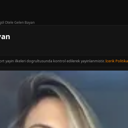
göl Otele Gelen Bayan
yan
cort yayin ilkeleri dogrultusunda kontrol edilerek yayinlanmistir.
Icerik Politika