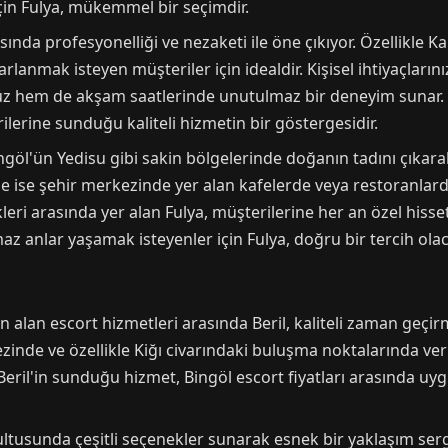
için Fulya, mükemmel bir seçimdir.
sında profesyonelliği ve nezaketi ile öne çıkıyor. Özellikle K
arlanmak isteyen müşteriler için idealdir. Kişisel ihtiyaçları
z hem de akşam saatlerinde unutulmaz bir deneyim sunar. B
ilerine sunduğu kaliteli hizmetin bir göstergesidir.
ngöl'ün Yedisu gibi sakin bölgelerinde doğanın tadını çıkara
de ise şehir merkezinde yer alan kafelerde veya restoranlar
kleri arasında yer alan Fulya, müşterilerine her an özel hiss
maz anlar yaşamak isteyenler için Fulya, doğru bir tercih olac
n alan escort hizmetleri arasında Beril, kaliteli zaman geçir
inde ve özellikle Kiğı civarındaki buluşma noktalarında ver
 Beril'in sunduğu hizmet, Bingöl escort fiyatları arasında uygun
rultusunda çeşitli seçenekler sunarak esnek bir yaklaşım serg