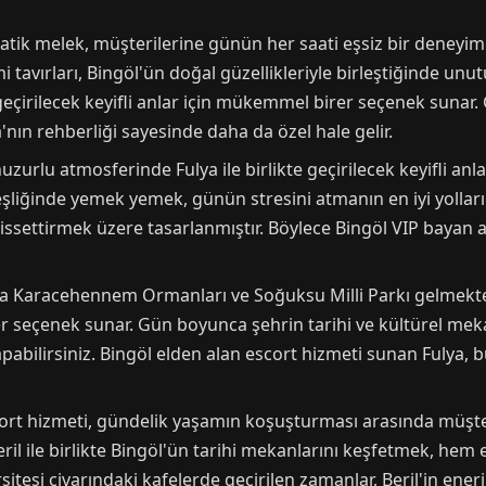
atik melek, müşterilerine günün her saati eşsiz bir deneyim
i tavırları, Bingöl'ün doğal güzellikleriyle birleştiğinde unut
e geçirilecek keyifli anlar için mükemmel birer seçenek sunar.
a'nın rehberliği sayesinde daha da özel hale gelir.
uzurlu atmosferinde Fulya ile birlikte geçirilecek keyifli an
şliğinde yemek yemek, günün stresini atmanın en iyi yolların
ssettirmek üzere tasarlanmıştır. Böylece Bingöl VIP bayan ar
da Karacehennem Ormanları ve Soğuksu Milli Parkı gelmektedir
r seçenek sunar. Gün boyunca şehrin tarihi ve kültürel meka
abilirsiniz. Bingöl elden alan escort hizmeti sunan Fulya, bu 
cort hizmeti, gündelik yaşamın koşuşturması arasında müşt
l ile birlikte Bingöl'ün tarihi mekanlarını keşfetmek, hem eğ
sitesi civarındaki kafelerde geçirilen zamanlar, Beril'in ener