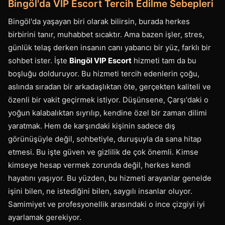
Bingöl'da VIP Escort Tercih Edilme Sebepleri
Bingöl'da yaşayan biri olarak bilirsin, burada herkes
birbirini tanır, muhabbet sıcaktır. Ama bazen işler, stres,
günlük telaş derken insanın canı yabancı bir yüz, farklı bir
sohbet ister. İşte
Bingöl VIP Escort
hizmeti tam da bu
boşluğu dolduruyor. Bu hizmeti tercih edenlerin çoğu,
aslında sıradan bir arkadaşlıktan öte, gerçekten kaliteli ve
özenli bir vakit geçirmek istiyor. Düşünsene, Çarşı'daki o
yoğun kalabalıktan sıyrılıp, kendine özel bir zaman dilimi
yaratmak. Hem de karşındaki kişinin sadece dış
görünüşüyle değil, sohbetiyle, duruşuyla da sana hitap
etmesi. Bu işte güven ve gizlilik de çok önemli. Kimse
kimseye hesap vermek zorunda değil, herkes kendi
hayatını yaşıyor. Bu yüzden, bu hizmeti arayanlar genelde
işini bilen, ne istediğini bilen, saygılı insanlar oluyor.
Samimiyet ve profesyonellik arasındaki o ince çizgiyi iyi
ayarlamak gerekiyor.