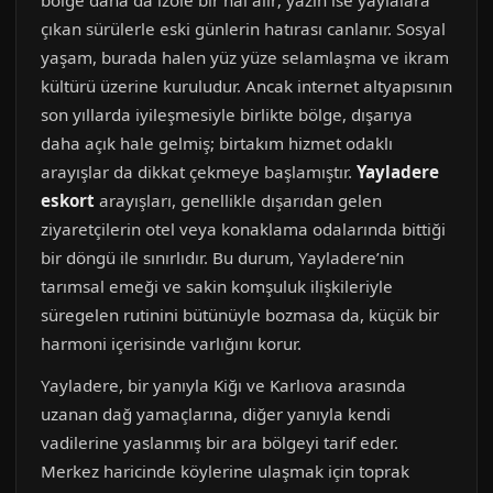
bölge daha da izole bir hal alır; yazın ise yaylalara
çıkan sürülerle eski günlerin hatırası canlanır. Sosyal
yaşam, burada halen yüz yüze selamlaşma ve ikram
kültürü üzerine kuruludur. Ancak internet altyapısının
son yıllarda iyileşmesiyle birlikte bölge, dışarıya
daha açık hale gelmiş; birtakım hizmet odaklı
arayışlar da dikkat çekmeye başlamıştır.
Yayladere
eskort
arayışları, genellikle dışarıdan gelen
ziyaretçilerin otel veya konaklama odalarında bittiği
bir döngü ile sınırlıdır. Bu durum, Yayladere’nin
tarımsal emeği ve sakin komşuluk ilişkileriyle
süregelen rutinini bütünüyle bozmasa da, küçük bir
harmoni içerisinde varlığını korur.
Yayladere, bir yanıyla Kiğı ve Karlıova arasında
uzanan dağ yamaçlarına, diğer yanıyla kendi
vadilerine yaslanmış bir ara bölgeyi tarif eder.
Merkez haricinde köylerine ulaşmak için toprak