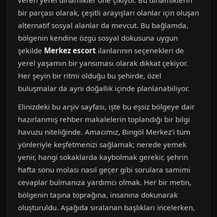
veren yerel dinamikler öne çıkıyor. Bu dinamiklerin
bir parçası olarak, çeşitli arayışları olanlar için oluşan
alternatif sosyal alanlar da mevcut. Bu bağlamda,
bölgenin kendine özgü sosyal dokusuna uygun
şekilde
Merkez escort
ilanlarının seçenekleri de
yerel yaşamın bir yansıması olarak dikkat çekiyor.
Her şeyin bir ritmi olduğu bu şehirde, özel
buluşmalar da aynı doğallık içinde planlanabiliyor.
Elinizdeki bu arşiv sayfası, işte bu eşsiz bölgeye dair
hazırlanmış rehber makalelerin toplandığı bir bilgi
havuzu niteliğinde. Amacımız, Bingöl Merkez’i tüm
yönleriyle keşfetmenizi sağlamak; nerede yemek
yenir, hangi sokaklarda kaybolmak gerekir, şehrin
hafta sonu molası nasıl geçer gibi sorulara samimi
cevaplar bulmanıza yardımcı olmak. Her bir metin,
bölgenin taşına toprağına, insanına dokunarak
oluşturuldu. Aşağıda sıralanan başlıkları incelerken,