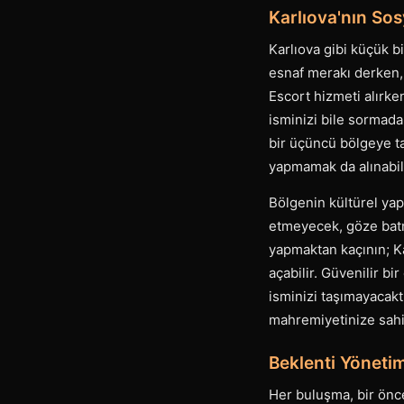
Karlıova'nın Sos
Karlıova gibi küçük b
esnaf merakı derken, 
Escort hizmeti alırken
isminizi bile sormada
bir üçüncü bölgeye t
yapmamak da alınabil
Bölgenin kültürel yapı
etmeyecek, göze bat
yapmaktan kaçının; Ka
açabilir. Güvenilir bi
isminizi taşımayacakt
mahremiyetinize sahi
Beklenti Yönetim
Her buluşma, bir önce