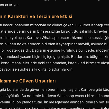
nı artırıyor.
nin Karakteri ve Tercihlere Etkisi
ısı kadar insanının mizacıyla da dikkat çeker. Hükümet Konağı çe
atlerinde yerini derin bir sessizliğe bırakır. Bu sakinlik, bireyler
sine yol açar. Karlıova Whatsapp escort hizmeti, bu sessizliğin
 en bilinen noktalarından biri olan Kaynarpınar mevkii, aslında b
n bir göstergesidir. Dağların eteğine kurulmuş bu ilçede, modern
geleneksel yaşam biçimi iç içe geçmiştir. Bu durum, bölge sakinl
r, kendi mahallelerinde dahi tanınmadan, istedikleri hizmete ulaşm
cevabı ise şüphesiz ki dijital platformlardır.
laşım ve Güven Unsurları
bi bu alanda da güven, en önemli yapı taşıdır. Karlıova gibi küçük
aha büyüktür. Bu nedenle Karlıova Whatsapp escort hizmeti sunan
enilirliği ön planda tutar. İlk mesajlaşma anından itibaren net sınır
llar ve karşılıklı rıza, bu dijital buluşmanın temelini oluşturur. Fo