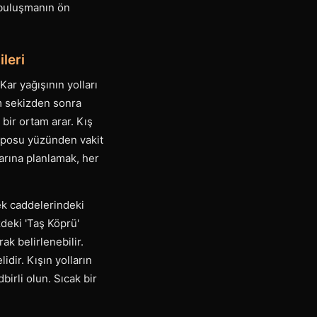
 buluşmanın ön
leri
Kar yağışının yolları
am sekizden sonra
 bir ortam arar. Kış
emposu yüzünden vakit
arına planlamak, her
lek caddelerindeki
zdeki 'Taş Köprü'
k belirlenebilir.
dir. Kışın yolların
irli olun. Sıcak bir