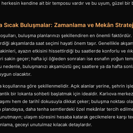
ü herkesin kendine ait bir temposu vardır ve bu uyum, güzel bir
 Sıcak Buluşmalar: Zamanlama ve Mekân Strateji
koşulları, buluşma planlarınızı şekillendiren en önemli faktördür. 
rdiği akşamlarda saat seçimi hayati önem taşır. Genellikle akş
inleri, ayazın etkisini hissettirdiği bu saatlerde konforlu ve ılık
ri sakin geçer; hafta içi öğleden sonraları ise esnafın yoğun t
Bu nedenle, buluşmanızı akşamüstü geç saatlere ya da hafta sonl
 uygun olacaktır.
 koşullarına göre şekillenmelidir. Açık alanlar yerine, şehrin iş
tantik bir lokanta sohbeti başlatmak için idealdir. Karlıova merke
aşımı hem de tarihî dokusuyla dikkat çeker; buluşma noktası olara
landaysa, daha tenha semtlerdeki özel mekânlar tercih edilmeli
unutmayın; ulaşım süresini hesaba katarak gecikmelere karşı tedb
lama, geceyi unutulmaz kılacak detaylardır.