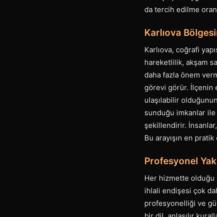
da tercih edilme oranı
Karlıova Bölgesi
Karlıova, coğrafi yap
hareketlilik, akşam sa
daha fazla önem verme
görevi görür. İlçenin
ulaşılabilir olduğunu
sunduğu imkanlar ile 
şekillendirir. İnsanla
Bu arayışın en pratik 
Profesyonel Yak
Her hizmette olduğu gi
ihlali endişesi çok d
profesyonelliği ve güv
bir dil, anlaşılır kura