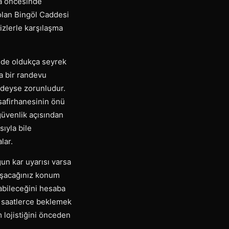
a öncesinde
olan Bingöl Caddesi
zlerle karşılaşma
inde oldukça seyrek
a bir randevu
redeyse zorunludur.
isafirhanesinin önü
güvenlik açısından
sıyla bile
lar.
un kar uyarısı varsa
laşacağınız konum
yabileceğini hesaba
a saatlerce beklemek
 lojistiğini önceden