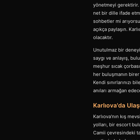
yönetmeyi gerektirir. 
net bir dille ifade etm
sohbetler mi arıyorsu
açıkça paylaşın. Kar
olacaktır.
Unutulmaz bir deneyim
saygı ve anlayış, bul
meşhur sıcak çorbasın
her buluşmanın birer 
Kendi sınırlarınızı b
anıları armağan edece
Karlıova'da Ula
Karlıova'nın kış mev
yolları, bir escort bu
Camii çevresindeki tar