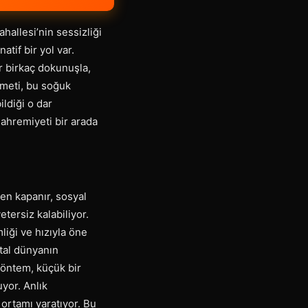
ahallesi’nin sessizliği
tif bir yol var.
r birkaç dokunuşla,
zmeti, bu soğuk
ildiği o dar
mahremiyeti bir arada
ken kapanır, sosyal
etersiz kalabiliyor.
iği ve hızıyla öne
ital dünyanın
 yöntem, küçük bir
uyor. Anlık
rtamı yaratıyor. Bu