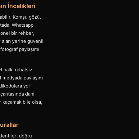
n İncelikleri
rabilir. Komşu gözü,
oktada, Whatsapp
yonel bir rehber,
r alan yerine güvenli
fotoğraf paylaşımı
l halkı rahatsız
al medyada paylaşım
dikodulara yol
, çantasında dahi
r kaçamak bile olsa,
urallar
lentileri doğru