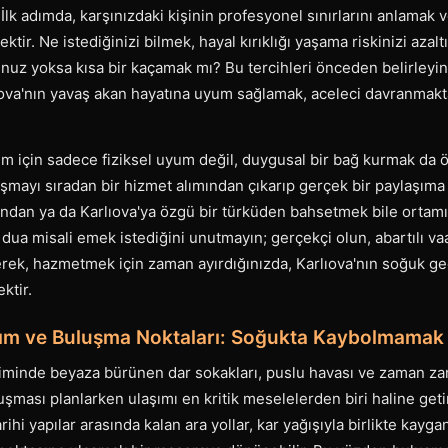
İlk adımda, karşınızdaki kişinin profesyonel sınırlarını anlamak v
ektir. Ne istediğinizi bilmek, hayal kırıklığı yaşama riskinizi azal
nuz yoksa kısa bir kaçamak mı? Bu tercihleri önceden belirleyin 
lıova'nın yavaş akan hayatına uyum sağlamak, aceleci davranmakt
 için sadece fiziksel uyum değil, duygusal bir bağ kurmak da öne
uşmayı sıradan bir hizmet alımından çıkarıp gerçek bir paylaşım
dan ya da Karlıova'ya özgü bir türküden bahsetmek bile ortamı ıs
dua misali emek istediğini unutmayın; gerçekçi olun, abartılı va
ilerek, hazmetmek için zaman ayırdığınızda, Karlıova'nın soğuk ge
ktir.
şım ve Buluşma Noktaları: Soğukta Kaybolmamak İ
siminde beyaza bürünen dar sokakları, puslu havası ve zaman za
luşması planlarken ulaşımı en kritik meselelerden biri haline geti
ihi yapılar arasında kalan ara yollar, kar yağışıyla birlikte kayga