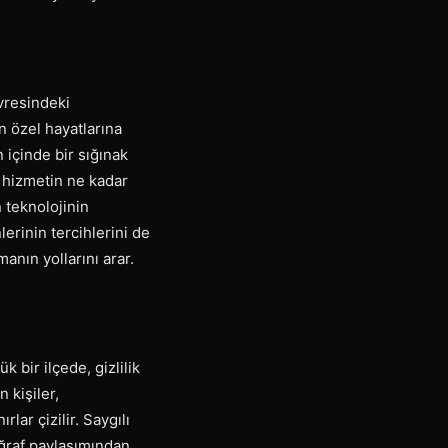
vresindeki
in özel hayatlarına
 içinde bir sığınak
u hizmetin ne kadar
 teknolojinin
erinin tercihlerini de
anın yollarını arar.
 bir ilçede, gizlilik
 kişiler,
lar çizilir. Saygılı
toğraf paylaşımından,