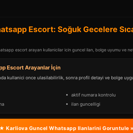
atsapp Escort: Soğuk Gecelere Sıca
tsapp escort arayan kullanicilar icin guncel ilan, bolge uyumu ve net 
p Escort Arayanlar İçin
a kullanici once ulasilabilirlik, sonra profil detayi ve bolge uy
aktif numara kontrolu
ma
ilan guncelligi
★ Karliova Guncel Whatsapp Ilanlarini Goruntule 