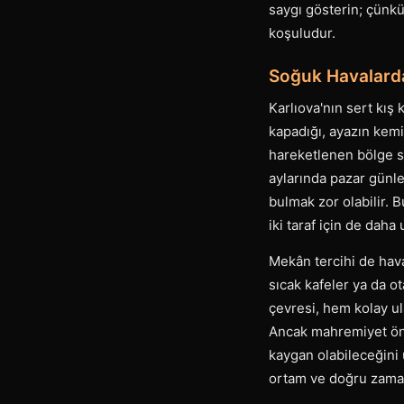
saygı gösterin; çünk
koşuludur.
Soğuk Havalarda
Karlıova'nın sert kış 
kapadığı, ayazın kemi
hareketlenen bölge sak
aylarında pazar günle
bulmak zor olabilir. 
iki taraf için de daha
Mekân tercihi de hava
sıcak kafeler ya da o
çevresi, hem kolay ul
Ancak mahremiyet ön p
kaygan olabileceğini 
ortam ve doğru zaman