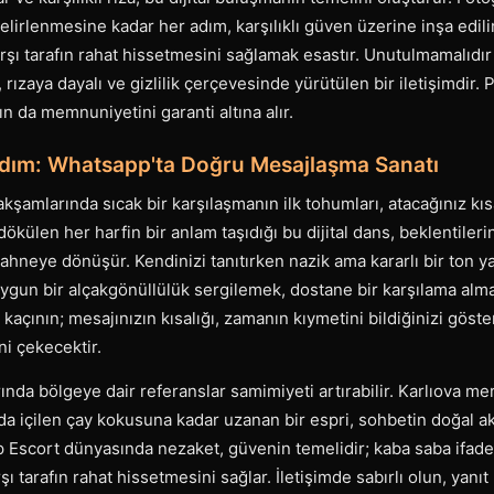
lirlenmesine kadar her adım, karşılıklı güven üzerine inşa edili
şı tarafın rahat hissetmesini sağlamak esastır. Unutulmamalıdır k
rızaya dayalı ve gizlilik çerçevesinde yürütülen bir iletişimdir. 
fın da memnuniyetini garanti altına alır.
 Adım: Whatsapp'ta Doğru Mesajlaşma Sanatı
akşamlarında sıcak bir karşılaşmanın ilk tohumları, atacağınız kı
dökülen her harfin bir anlam taşıdığı bu dijital dans, beklentilerin 
r sahneye dönüşür. Kendinizi tanıtırken nazik ama kararlı bir ton 
gun bir alçakgönüllülük sergilemek, dostane bir karşılama alma
kaçının; mesajınızın kısalığı, zamanın kıymetini bildiğinizi göste
ni çekecektir.
arında bölgeye dair referanslar samimiyeti artırabilir. Karlıova me
a içilen çay kokusuna kadar uzanan bir espri, sohbetin doğal akı
Escort dünyasında nezaket, güvenin temelidir; kaba saba ifad
ı tarafın rahat hissetmesini sağlar. İletişimde sabırlı olun, yan