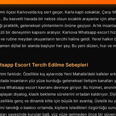
lı ilçesi Karlıova’da kış sert geçer. Karla kaplı sokaklar, Çarşı M
Bu kasvetli havada bir nebze olsun sıcaklık arayanlar için alterna
i pratiklik, geleneksel yöntemlerin önüne geçiyor. Artık insanla
zli bir deneyimin kapısını aralıyor. Karlıova Whatsapp escort hi
ve rutine meydan okuyanların tercihi haline geldi. Yerel halkın b
amen dijital bir alanda başlıyor her şey. Bu yeni düzen, hızı ve 
tsapp Escort Tercih Edilme Sebepleri
tmi farklıdır. Özellikle kış aylarında Yeni Mahalle’deki kafeler er
oktada insanların yüz yüze kurduğu geleneksel iletişim kanalları y
ova Whatsapp escort kavramı devreye giriyor. Bu hizmet, anoniml
aşlayan diyalog, klasik bekleme sürelerini ortadan kaldırıyor. Dij
özellikle genç ve dinamik kitle için büyük bir avantaj. Üstelik bu
ini tanıdığı o baskıcı ortamda, kişilere istedikleri özgürlüğü sun
arı sayesinde kurulan bağ, yüz yüze gelmeden önce bir güven o