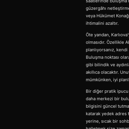
saatlerinde buluşma 
güzergâhı netleştirm
veya Hükümet Konağı 
ihtimalini azaltır.
Öte yandan, Karlıova'
olmasıdır. Özellikle 
planlıyorsanız, kendi
Buluşma noktası olara
gibi bilindik ve aydı
akıllıca olacaktır. Un
mümkünken, iyi planlan
Bir diğer pratik ipu
daha merkezi bir bul
bilgisini güncel tutm
katarak yedek adres t
yerine, sıcak bir soh
halletmek size zaman 