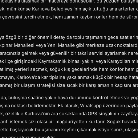
noktasına ulaşmak bir maceraya dönüşebilir. Bu yüzden buluşm
ek, mümkünse Karlıova Belediyesi'nin açık tuttuğu ana arterler 
çevresini tercih etmek, hem zaman kaybını önler hem de sürpri
ya özgü bir diğer önemli detay da toplu taşımanın gece saatler
Akpınar Mahallesi veya Yeni Mahalle gibi merkeze uzak noktalard
 aracınızla gelmek veya güvenilir bir taksi servisi ayarlamak ne
k ilçe girişindeki Kaymakamlık binası yakını veya Karayolları m
nlatılmış yerleri seçmek, soğuk kış gecelerinde hem konfor hem 
utmayın, Karlıova'da kar tipisine yakalanmak küçük bir hesap hata
mış bir ulaşım stratejisi size sıcak bir karşılamanın kapısını ara
cu da, buluşma saatine yakın hava durumunu kontrol etmek ve yoğ
uşma noktası belirlemektir. Ek olarak, Whatsapp üzerinden pay
ak, özellikle Karlıova'nın ara sokaklarında GPS sinyalinin zayıfla
arifi istemek sizi olası bir mağduriyetten kurtarır. Soğuk havad
betle başlayacak buluşmanın keyfini çıkarmak istiyorsanız, ulaşım
ve enerji kazandıracaktır.