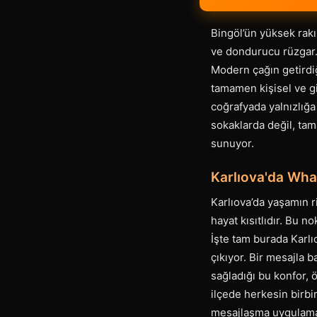
Bingöl’ün yüksek rakım
ve dondurucu rüzgar… 
Modern çağın getirdiğ
tamamen kişisel ve gi
coğrafyada yalnızlığa 
sokaklarda değil, tam
sunuyor.
Karlıova'da Wha
Karlıova’da yaşamın ri
hayat kısıtlıdır. Bu n
İşte tam burada Karlı
çıkıyor. Bir mesajla b
sağladığı bu konfor, 
ilçede herkesin birbir
mesajlaşma uygulamal