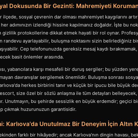
yal Dokusunda Bir Gezinti: Mahremiyeti Korumanı
ir ilçede, sosyal çevrenin dar olması mahremiyet kaygılarını artı
her adımınızın izlendiği hissine kapılmanız doğaldır. İşte bu n
 gizlilik protokollerine dikkat etmek hayati bir rol oynar. Profes
n randevu ayarlayabilir, buluşma noktasını sizin belirlediğiniz bi
aşıyabilir. Cep telefonunuzda gereksiz mesaj kaydı bırakmamak, 
ecek basit önlemler arasında.
sı, yabancılara karşı mesafeli bir duruş sergiler; bu yüzden yere
mayan davranışlar sergilemek önemlidir. Buluşma sonrası sosy
rlıova'da herkes birbirini tanır ve küçük bir ipucu bile büyük de
r escort, size özel bir sözlü anlaşma ile tüm detayları belleyecek
ır. Unutmayın, bu şehirde sessizlik en büyük erdemdir; geçici bi
p çıkmak huzurunuzun garantisidir.
i: Karlıova'da Unutulmaz Bir Deneyim İçin Altın K
kinden farklı bir hikâyedir; ancak Karlıova'nın dingin havası, bek