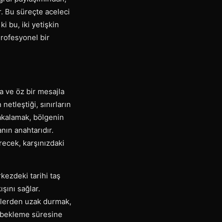
r. Bu süreçte aceleci
i bu, iki yetişkin
Profesyonel bir
sa ve öz bir mesajla
netleştiği, sınırların
yakalamak, bölgenin
nın anahtarıdır.
recek, karşınızdaki
rkezdeki tarihi taş
şını sağlar.
elerden uzak durmak,
ıt bekleme süresine