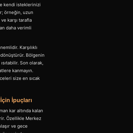
e kendi isteklerinizi
tır; örneğin, uzun
ve karşı tarafla
an daha verimli
mlidir. Karşılıklı
a dönüştürür. Bölgenin
ıtabilir. Son olarak,
atlere kanmayın.
celeri size en sıcak
çin İpuçları
man kar altında kalan
rir. Özellikle Merkez
nlaşır ve gece