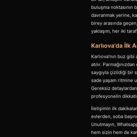
buluşma noktasının be
davranmak yerine, kar
birey arasında geçen, 
yaklaşım, her iki tara
Karlıova'da İlk
Karlıova'nın buz gibi 
atılır. Parmağınızdan 
saygıyla çizildiği bi
sade yaşam ritmine uy
Gereksiz detaylardan 
profesyonelin dikkati
İletişimin ilk dakikal
evlerden, soba başınd
Unutmayın, Whatsapp 
hem sizin hem de karş