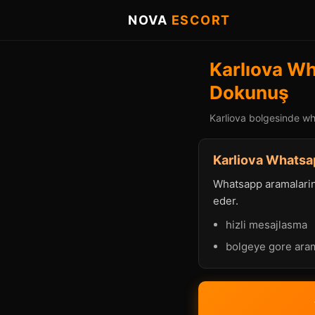
NOVA
ESCORT
Karlıova Wh
Dokunuş
Karliova bolgesinde wha
Karliova Whatsap
Whatsapp aramalarind
eder.
hizli mesajlasma
bolgeye gore ara